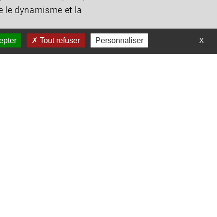
te le dynamisme et la
epter
Tout refuser
Personnaliser
X
re de l'un des plus grands
ne vitrine internationale et un
 à s’adapter à des missions