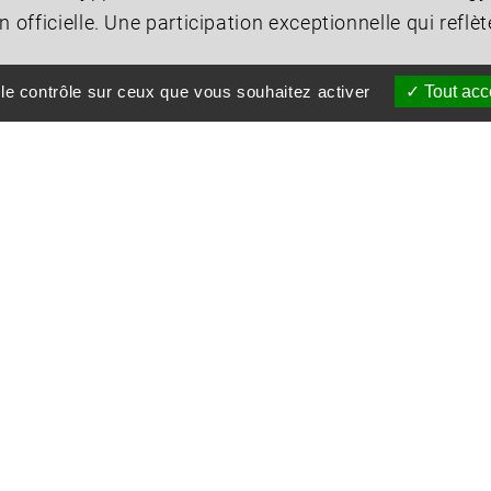
 officielle. Une participation exceptionnelle qui reflè
 le contrôle sur ceux que vous souhaitez activer
Tout acc
e démonstration aérienne inédite, marquant l'ouvertu
gypte antique. Pour Air Création, cet événement est u
tion avec les institutions égyptiennes.
rouvé leur fiabilité, leur performance et leur capacité
viles, touristiques ou institutionnelles.