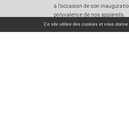
à l’occasion de son inauguration
polyvalence de nos appareils.
Ce site utilise des cookies et vous donne
Les Skypper ont accompagné un
musées au monde consacré à l’É
symbole fort de notre collabora
Une fois de plus, nos ULM ont p
prestigieuses, qu’elles soient ci