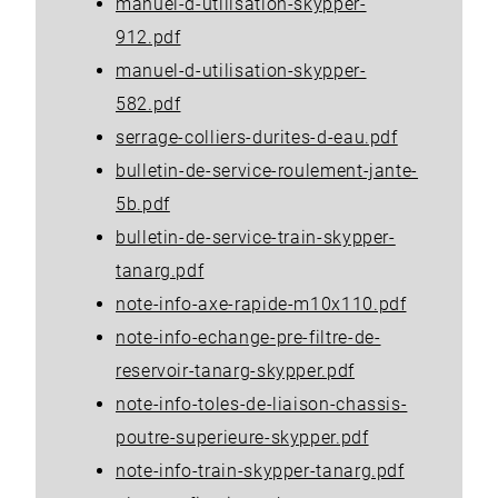
manuel-d-utilisation-skypper-
912.pdf
manuel-d-utilisation-skypper-
582.pdf
serrage-colliers-durites-d-eau.pdf
bulletin-de-service-roulement-jante-
5b.pdf
bulletin-de-service-train-skypper-
tanarg.pdf
note-info-axe-rapide-m10x110.pdf
note-info-echange-pre-filtre-de-
reservoir-tanarg-skypper.pdf
note-info-toles-de-liaison-chassis-
poutre-superieure-skypper.pdf
note-info-train-skypper-tanarg.pdf