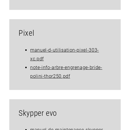
Pixel
manuel-d-utilisation-pixel-303-
xc.pdf
note-info-arbre-engrenage-bride-
polini-thor250.pdf
Skypper evo
manuel-de-maintenance-skypper-