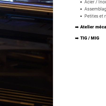
Acier / In
Assemblag
Petites et
➡️
Atelier méc
➡️
TIG / MIG