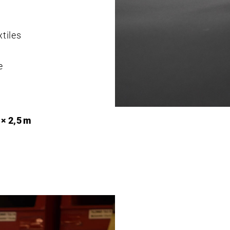
tiles
e
× 2,5 m