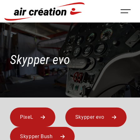
Panneau de gestion des cookies
Skypper evo
PixeL
Skypper evo
Skypper Bush